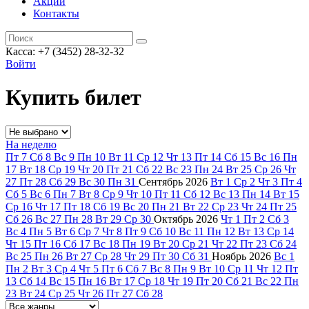
Акции
Контакты
Касса: +7 (3452)
28-32-32
Войти
Купить билет
На неделю
Пт
7
Сб
8
Вс
9
Пн
10
Вт
11
Ср
12
Чт
13
Пт
14
Сб
15
Вс
16
Пн
17
Вт
18
Ср
19
Чт
20
Пт
21
Сб
22
Вс
23
Пн
24
Вт
25
Ср
26
Чт
27
Пт
28
Сб
29
Вс
30
Пн
31
Сентябрь
2026
Вт
1
Ср
2
Чт
3
Пт
4
Сб
5
Вс
6
Пн
7
Вт
8
Ср
9
Чт
10
Пт
11
Сб
12
Вс
13
Пн
14
Вт
15
Ср
16
Чт
17
Пт
18
Сб
19
Вс
20
Пн
21
Вт
22
Ср
23
Чт
24
Пт
25
Сб
26
Вс
27
Пн
28
Вт
29
Ср
30
Октябрь
2026
Чт
1
Пт
2
Сб
3
Вс
4
Пн
5
Вт
6
Ср
7
Чт
8
Пт
9
Сб
10
Вс
11
Пн
12
Вт
13
Ср
14
Чт
15
Пт
16
Сб
17
Вс
18
Пн
19
Вт
20
Ср
21
Чт
22
Пт
23
Сб
24
Вс
25
Пн
26
Вт
27
Ср
28
Чт
29
Пт
30
Сб
31
Ноябрь
2026
Вс
1
Пн
2
Вт
3
Ср
4
Чт
5
Пт
6
Сб
7
Вс
8
Пн
9
Вт
10
Ср
11
Чт
12
Пт
13
Сб
14
Вс
15
Пн
16
Вт
17
Ср
18
Чт
19
Пт
20
Сб
21
Вс
22
Пн
23
Вт
24
Ср
25
Чт
26
Пт
27
Сб
28