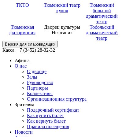
ТКТО
Тюменский театр
Тюменский
кукол
большой
драматический
театр
Тюменская
Дворец культуры
Тобольский
филармония
Нефтяник
драматический
театр
Версия для слабовидящих
Касса: +7 (3452)
28-32-32
Афиша
О нас
О дворце
Залы
Руководство
Партнеры
Коллективы
Организационная структура
Зрителям
Подарочный сертификат
Как купить билет
Как вернуть билет
Правила посещения
Новости