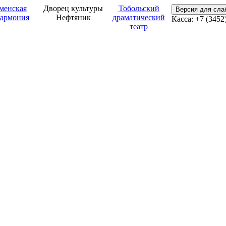
менская
Дворец культуры
Тобольский
Версия для сл
армония
Нефтяник
драматический
Касса: +7 (3452
театр