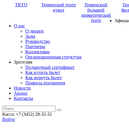
ТКТО
Тюменский театр
Тюменский
Тю
кукол
большой
фил
драматический
театр
Афиша
О нас
О дворце
Залы
Руководство
Партнеры
Коллективы
Организационная структура
Зрителям
Подарочный сертификат
Как купить билет
Как вернуть билет
Правила посещения
Новости
Акции
Контакты
Касса: +7 (3452)
28-32-32
Войти