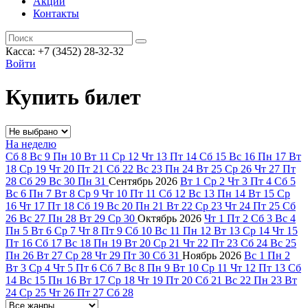
Акции
Контакты
Касса: +7 (3452)
28-32-32
Войти
Купить билет
На неделю
Сб
8
Вс
9
Пн
10
Вт
11
Ср
12
Чт
13
Пт
14
Сб
15
Вс
16
Пн
17
Вт
18
Ср
19
Чт
20
Пт
21
Сб
22
Вс
23
Пн
24
Вт
25
Ср
26
Чт
27
Пт
28
Сб
29
Вс
30
Пн
31
Сентябрь
2026
Вт
1
Ср
2
Чт
3
Пт
4
Сб
5
Вс
6
Пн
7
Вт
8
Ср
9
Чт
10
Пт
11
Сб
12
Вс
13
Пн
14
Вт
15
Ср
16
Чт
17
Пт
18
Сб
19
Вс
20
Пн
21
Вт
22
Ср
23
Чт
24
Пт
25
Сб
26
Вс
27
Пн
28
Вт
29
Ср
30
Октябрь
2026
Чт
1
Пт
2
Сб
3
Вс
4
Пн
5
Вт
6
Ср
7
Чт
8
Пт
9
Сб
10
Вс
11
Пн
12
Вт
13
Ср
14
Чт
15
Пт
16
Сб
17
Вс
18
Пн
19
Вт
20
Ср
21
Чт
22
Пт
23
Сб
24
Вс
25
Пн
26
Вт
27
Ср
28
Чт
29
Пт
30
Сб
31
Ноябрь
2026
Вс
1
Пн
2
Вт
3
Ср
4
Чт
5
Пт
6
Сб
7
Вс
8
Пн
9
Вт
10
Ср
11
Чт
12
Пт
13
Сб
14
Вс
15
Пн
16
Вт
17
Ср
18
Чт
19
Пт
20
Сб
21
Вс
22
Пн
23
Вт
24
Ср
25
Чт
26
Пт
27
Сб
28