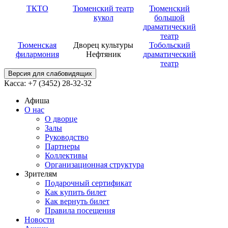
ТКТО
Тюменский театр
Тюменский
кукол
большой
драматический
театр
Тюменская
Дворец культуры
Тобольский
филармония
Нефтяник
драматический
театр
Версия для слабовидящих
Касса: +7 (3452)
28-32-32
Афиша
О нас
О дворце
Залы
Руководство
Партнеры
Коллективы
Организационная структура
Зрителям
Подарочный сертификат
Как купить билет
Как вернуть билет
Правила посещения
Новости