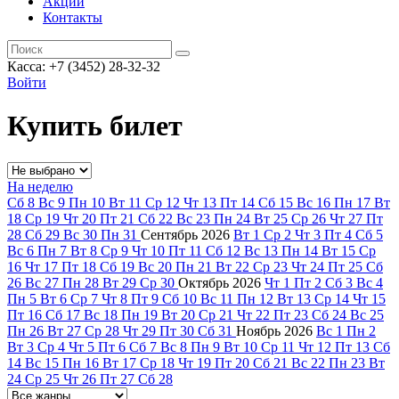
Акции
Контакты
Касса: +7 (3452)
28-32-32
Войти
Купить билет
На неделю
Сб
8
Вс
9
Пн
10
Вт
11
Ср
12
Чт
13
Пт
14
Сб
15
Вс
16
Пн
17
Вт
18
Ср
19
Чт
20
Пт
21
Сб
22
Вс
23
Пн
24
Вт
25
Ср
26
Чт
27
Пт
28
Сб
29
Вс
30
Пн
31
Сентябрь
2026
Вт
1
Ср
2
Чт
3
Пт
4
Сб
5
Вс
6
Пн
7
Вт
8
Ср
9
Чт
10
Пт
11
Сб
12
Вс
13
Пн
14
Вт
15
Ср
16
Чт
17
Пт
18
Сб
19
Вс
20
Пн
21
Вт
22
Ср
23
Чт
24
Пт
25
Сб
26
Вс
27
Пн
28
Вт
29
Ср
30
Октябрь
2026
Чт
1
Пт
2
Сб
3
Вс
4
Пн
5
Вт
6
Ср
7
Чт
8
Пт
9
Сб
10
Вс
11
Пн
12
Вт
13
Ср
14
Чт
15
Пт
16
Сб
17
Вс
18
Пн
19
Вт
20
Ср
21
Чт
22
Пт
23
Сб
24
Вс
25
Пн
26
Вт
27
Ср
28
Чт
29
Пт
30
Сб
31
Ноябрь
2026
Вс
1
Пн
2
Вт
3
Ср
4
Чт
5
Пт
6
Сб
7
Вс
8
Пн
9
Вт
10
Ср
11
Чт
12
Пт
13
Сб
14
Вс
15
Пн
16
Вт
17
Ср
18
Чт
19
Пт
20
Сб
21
Вс
22
Пн
23
Вт
24
Ср
25
Чт
26
Пт
27
Сб
28