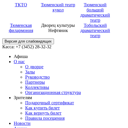
ТКТО
Тюменский театр
Тюменский
кукол
большой
драматический
театр
Тюменская
Дворец культуры
Тобольский
филармония
Нефтяник
драматический
театр
Версия для слабовидящих
Касса: +7 (3452)
28-32-32
Афиша
О нас
О дворце
Залы
Руководство
Партнеры
Коллективы
Организационная структура
Зрителям
Подарочный сертификат
Как купить билет
Как вернуть билет
Правила посещения
Новости