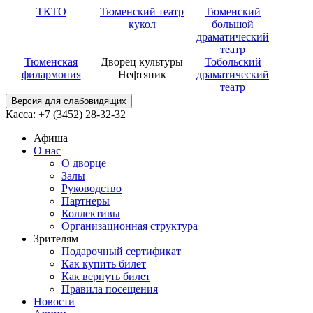
ТКТО
Тюменский театр
Тюменский
кукол
большой
драматический
театр
Тюменская
Дворец культуры
Тобольский
филармония
Нефтяник
драматический
театр
Версия для слабовидящих
Касса: +7 (3452)
28-32-32
Афиша
О нас
О дворце
Залы
Руководство
Партнеры
Коллективы
Организационная структура
Зрителям
Подарочный сертификат
Как купить билет
Как вернуть билет
Правила посещения
Новости