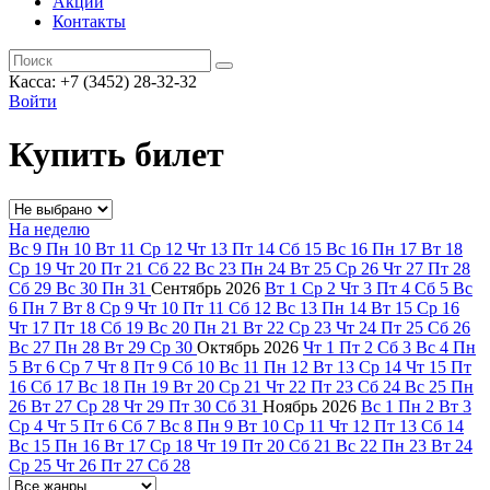
Акции
Контакты
Касса: +7 (3452)
28-32-32
Войти
Купить билет
На неделю
Вс
9
Пн
10
Вт
11
Ср
12
Чт
13
Пт
14
Сб
15
Вс
16
Пн
17
Вт
18
Ср
19
Чт
20
Пт
21
Сб
22
Вс
23
Пн
24
Вт
25
Ср
26
Чт
27
Пт
28
Сб
29
Вс
30
Пн
31
Сентябрь
2026
Вт
1
Ср
2
Чт
3
Пт
4
Сб
5
Вс
6
Пн
7
Вт
8
Ср
9
Чт
10
Пт
11
Сб
12
Вс
13
Пн
14
Вт
15
Ср
16
Чт
17
Пт
18
Сб
19
Вс
20
Пн
21
Вт
22
Ср
23
Чт
24
Пт
25
Сб
26
Вс
27
Пн
28
Вт
29
Ср
30
Октябрь
2026
Чт
1
Пт
2
Сб
3
Вс
4
Пн
5
Вт
6
Ср
7
Чт
8
Пт
9
Сб
10
Вс
11
Пн
12
Вт
13
Ср
14
Чт
15
Пт
16
Сб
17
Вс
18
Пн
19
Вт
20
Ср
21
Чт
22
Пт
23
Сб
24
Вс
25
Пн
26
Вт
27
Ср
28
Чт
29
Пт
30
Сб
31
Ноябрь
2026
Вс
1
Пн
2
Вт
3
Ср
4
Чт
5
Пт
6
Сб
7
Вс
8
Пн
9
Вт
10
Ср
11
Чт
12
Пт
13
Сб
14
Вс
15
Пн
16
Вт
17
Ср
18
Чт
19
Пт
20
Сб
21
Вс
22
Пн
23
Вт
24
Ср
25
Чт
26
Пт
27
Сб
28