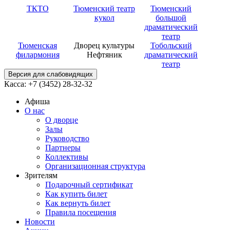
ТКТО
Тюменский театр
Тюменский
кукол
большой
драматический
театр
Тюменская
Дворец культуры
Тобольский
филармония
Нефтяник
драматический
театр
Версия для слабовидящих
Касса: +7 (3452)
28-32-32
Афиша
О нас
О дворце
Залы
Руководство
Партнеры
Коллективы
Организационная структура
Зрителям
Подарочный сертификат
Как купить билет
Как вернуть билет
Правила посещения
Новости