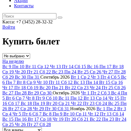
Акции
Контакты
Касса: +7 (3452)
28-32-32
Войти
Купить билет
На неделю
Вс
9
Пн
10
Вт
11
Ср
12
Чт
13
Пт
14
Сб
15
Вс
16
Пн
17
Вт
18
Ср
19
Чт
20
Пт
21
Сб
22
Вс
23
Пн
24
Вт
25
Ср
26
Чт
27
Пт
28
Сб
29
Вс
30
Пн
31
Сентябрь
2026
Вт
1
Ср
2
Чт
3
Пт
4
Сб
5
Вс
6
Пн
7
Вт
8
Ср
9
Чт
10
Пт
11
Сб
12
Вс
13
Пн
14
Вт
15
Ср
16
Чт
17
Пт
18
Сб
19
Вс
20
Пн
21
Вт
22
Ср
23
Чт
24
Пт
25
Сб
26
Вс
27
Пн
28
Вт
29
Ср
30
Октябрь
2026
Чт
1
Пт
2
Сб
3
Вс
4
Пн
5
Вт
6
Ср
7
Чт
8
Пт
9
Сб
10
Вс
11
Пн
12
Вт
13
Ср
14
Чт
15
Пт
16
Сб
17
Вс
18
Пн
19
Вт
20
Ср
21
Чт
22
Пт
23
Сб
24
Вс
25
Пн
26
Вт
27
Ср
28
Чт
29
Пт
30
Сб
31
Ноябрь
2026
Вс
1
Пн
2
Вт
3
Ср
4
Чт
5
Пт
6
Сб
7
Вс
8
Пн
9
Вт
10
Ср
11
Чт
12
Пт
13
Сб
14
Вс
15
Пн
16
Вт
17
Ср
18
Чт
19
Пт
20
Сб
21
Вс
22
Пн
23
Вт
24
Ср
25
Чт
26
Пт
27
Сб
28