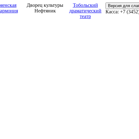
менская
Дворец культуры
Тобольский
Версия для сл
армония
Нефтяник
драматический
Касса: +7 (3452
театр