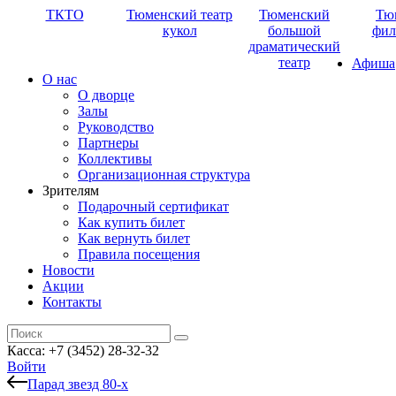
ТКТО
Тюменский театр
Тюменский
Тю
кукол
большой
фил
драматический
театр
Афиша
О нас
О дворце
Залы
Руководство
Партнеры
Коллективы
Организационная структура
Зрителям
Подарочный сертификат
Как купить билет
Как вернуть билет
Правила посещения
Новости
Акции
Контакты
Касса: +7 (3452)
28-32-32
Войти
Парад звезд 80-х