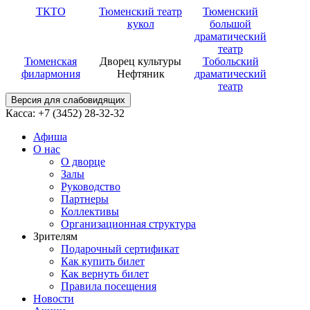
ТКТО
Тюменский театр
Тюменский
кукол
большой
драматический
театр
Тюменская
Дворец культуры
Тобольский
филармония
Нефтяник
драматический
театр
Версия для слабовидящих
Касса: +7 (3452)
28-32-32
Афиша
О нас
О дворце
Залы
Руководство
Партнеры
Коллективы
Организационная структура
Зрителям
Подарочный сертификат
Как купить билет
Как вернуть билет
Правила посещения
Новости