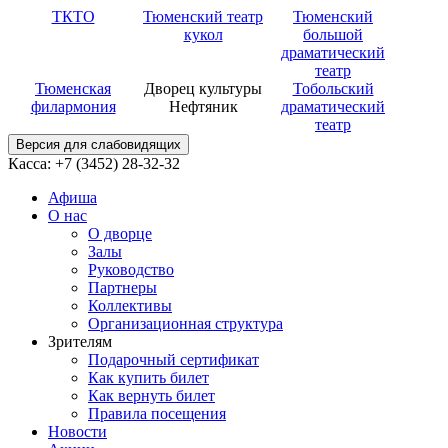
ТКТО
Тюменский театр
Тюменский
кукол
большой
драматический
театр
Тюменская
Дворец культуры
Тобольский
филармония
Нефтяник
драматический
театр
Версия для слабовидящих
Касса: +7 (3452)
28-32-32
Афиша
О нас
О дворце
Залы
Руководство
Партнеры
Коллективы
Организационная структура
Зрителям
Подарочный сертификат
Как купить билет
Как вернуть билет
Правила посещения
Новости