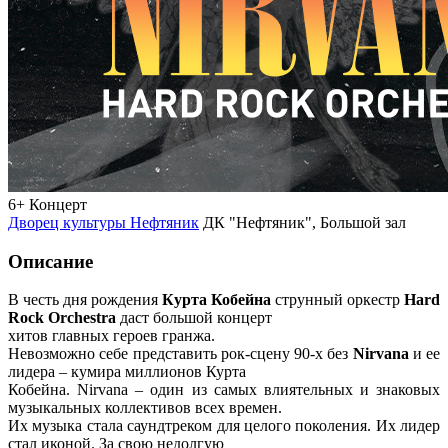
6+
Концерт
Дворец культуры Нефтяник
ДК "Нефтяник", Большой зал
Описание
В честь дня рождения
Курта Кобейна
струнный оркестр
Hard
Rock Orchestra
даст большой концерт
хитов главных героев гранжа.
Невозможно себе представить рок-сцену 90-х без
Nirvana
и ее
лидера – кумира миллионов Курта
Кобейна. Nirvana – один из самых влиятельных и знаковых
музыкальных коллективов всех времен.
Их музыка стала саундтреком для целого поколения. Их лидер
стал иконой. За свою недолгую