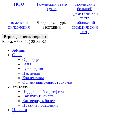
ТКТО
Тюменский театр
Тюменский
кукол
большой
драматический
театр
Тюменская
Дворец культуры
Тобольский
филармония
Нефтяник
драматический
театр
Версия для слабовидящих
Касса: +7 (3452)
28-32-32
Афиша
О нас
О дворце
Залы
Руководство
Партнеры
Коллективы
Организационная структура
Зрителям
Подарочный сертификат
Как купить билет
Как вернуть билет
Правила посещения
Новости