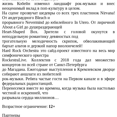
жизнь Кобейн изменил ландшафт рок-музыки и внес
неоценимый вклад в поп-культуру в целом.
На сцене прозвучат шедевры со всех трех пластинок Nirvana!
От андеграудного Bleach и
прорывного Nevermind до юбилейного In Utero. От лиричной
About a Girl до душераздерающей
Heart-Shaped Box. Зрители с головой окунутся в
неподдельную романтику девяностых под
трогательную мелодичность скрипок, обволакивающий
бархат альтов и дерзкий напор виолончелей!
Hard Rock Orchestra это сайд-проект известного на весь мир
симфонического оркестра
RockestraLive. Коллектив с 2018 года дал множество
концертов по всей стране от Санкт-Петербурга
до Магадана. Ежегодные выступления в Кремлевском дворце
собирают аншлаги из любителей
рок-музыки. Ребята частые гости на Первом канале и в эфире
федеральных радиостанций.
Перенесемся вместе во времена, когда музыка была настолько
честной и искренней, что
разрывала сердца миллионов…
Возрастное ограничение:
12+
Партнеры