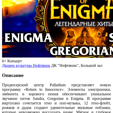
6+
Концерт
Дворец культуры Нефтяник
ДК "Нефтяник", Большой зал
Описание
Продюсерский центр Palladium представляет новую
программу «Return to Innocence». Элементы электроники,
эмбиента и хорового пения обеспечивают уникальное
звучание хитов Sandra, Gregorian и Enigma. В программе
виртуозно сочетается этно и поп-музыка, 12 этно-флейт,
рожков и дудок создают удивительные звуковые пейзажи,
которые невозможно воссоздать иначе. Мягкое и глубокое