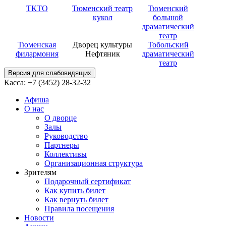
ТКТО
Тюменский театр
Тюменский
кукол
большой
драматический
театр
Тюменская
Дворец культуры
Тобольский
филармония
Нефтяник
драматический
театр
Версия для слабовидящих
Касса: +7 (3452)
28-32-32
Афиша
О нас
О дворце
Залы
Руководство
Партнеры
Коллективы
Организационная структура
Зрителям
Подарочный сертификат
Как купить билет
Как вернуть билет
Правила посещения
Новости