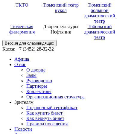
ТКТО
Тюменский театр
Тюменский
кукол
большой
драматический
театр
Тюменская
Дворец культуры
Тобольский
филармония
Нефтяник
драматический
театр
Версия для слабовидящих
Касса: +7 (3452)
28-32-32
Афиша
О нас
О дворце
Залы
Руководство
Партнеры
Коллективы
Организационная структура
Зрителям
Подарочный сертификат
Как купить билет
Как вернуть билет
Правила посещения
Новости