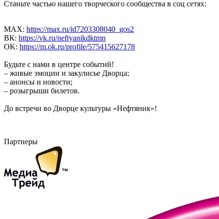
Станьте частью нашего творческого сообщества в соц сетях:
MAX:
https://max.ru/id7203308040_gos2
ВК:
https://vk.ru/neftyanikdktmn
OK:
https://m.ok.ru/profile/575415627178
Будьте с нами в центре событий!
– живые эмоции и закулисье Дворца;
– анонсы и новости;
– розыгрыши билетов.
До встречи во Дворце культуры «Нефтяник»!
Партнеры