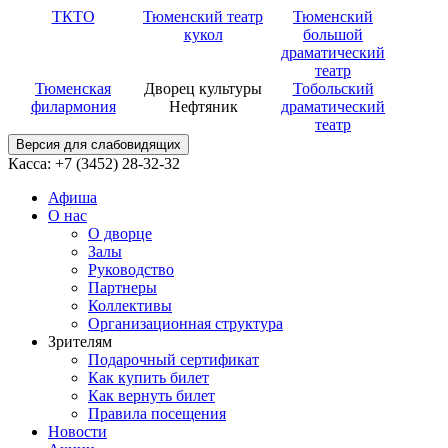
ТКТО
Тюменский театр
Тюменский
кукол
большой
драматический
театр
Тюменская
Дворец культуры
Тобольский
филармония
Нефтяник
драматический
театр
Версия для слабовидящих
Касса: +7 (3452)
28-32-32
Афиша
О нас
О дворце
Залы
Руководство
Партнеры
Коллективы
Организационная структура
Зрителям
Подарочный сертификат
Как купить билет
Как вернуть билет
Правила посещения
Новости