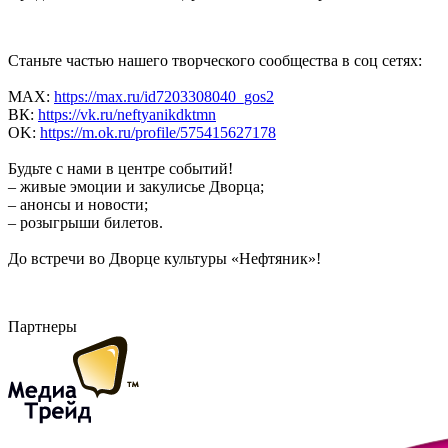
Станьте частью нашего творческого сообщества в соц сетях:
MAX:
https://max.ru/id7203308040_gos2
ВК:
https://vk.ru/neftyanikdktmn
OK:
https://m.ok.ru/profile/575415627178
Будьте с нами в центре событий!
– живые эмоции и закулисье Дворца;
– анонсы и новости;
– розыгрыши билетов.
До встречи во Дворце культуры «Нефтяник»!
Партнеры