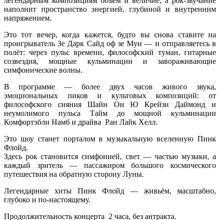
легендарным композициям объём и величие, а рок-звучание
наполнит пространство энергией, глубиной и внутренним
напряжением.
Это тот вечер, когда кажется, будто вы снова ставите на
проигрыватель Зе Дарк Сайд оф зе Мун — и отправляетесь в
полёт: через пульс времени, философский туман, гитарные
созвездия, мощные кульминации и завораживающие
симфонические волны.
В программе — более двух часов живого звука,
эмоциональных пиков и культовых композиций: от
философского сияния Шайн Он Ю Крейзи Даймонд и
неумолимого пульса Тайм до мощной кульминации
Комфортэбли Намб и драйва Ран Лайк Хелл.
Это шоу станет порталом в музыкальную вселенную Пинк
Флойд.
Здесь рок становится симфонией, свет — частью музыки, а
каждый зритель — пассажиром большого космического
путешествия на обратную сторону Луны.
Легендарные хиты Пинк Флойд — живьём, масштабно,
глубоко и по-настоящему.
Продолжительность концерта 2 часа, без антракта.