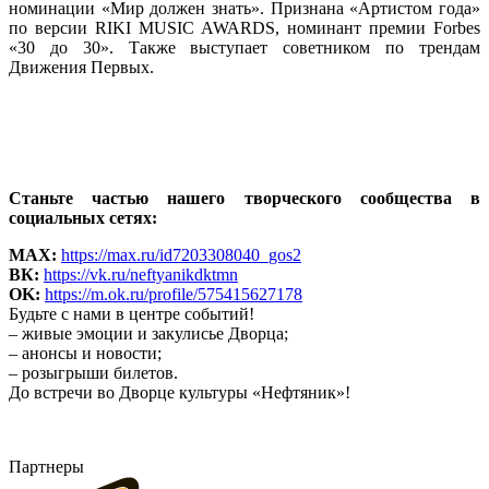
номинации «Мир должен знать». Признана «Артистом года»
по версии RIKI MUSIC AWARDS, номинант премии Forbes
«30 до 30». Также выступает советником по трендам
Движения Первых.
Станьте частью нашего творческого сообщества в
социальных сетях:
MAX:
https://max.ru/id7203308040_gos2
ВК:
https://vk.ru/neftyanikdktmn
OK:
https://m.ok.ru/profile/575415627178
Будьте с нами в центре событий!
– живые эмоции и закулисье Дворца;
– анонсы и новости;
– розыгрыши билетов.
До встречи во Дворце культуры «Нефтяник»!
Партнеры