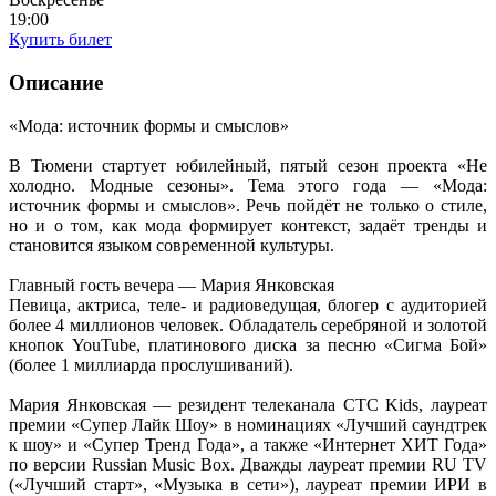
19:00
Купить билет
Описание
«Мода: источник формы и смыслов»
В Тюмени стартует юбилейный, пятый сезон проекта «Не
холодно. Модные сезоны». Тема этого года — «Мода:
источник формы и смыслов». Речь пойдёт не только о стиле,
но и о том, как мода формирует контекст, задаёт тренды и
становится языком современной культуры.
Главный гость вечера — Мария Янковская
Певица, актриса, теле- и радиоведущая, блогер с аудиторией
более 4 миллионов человек. Обладатель серебряной и золотой
кнопок YouTube, платинового диска за песню «Сигма Бой»
(более 1 миллиарда прослушиваний).
Мария Янковская — резидент телеканала СТС Kids, лауреат
премии «Супер Лайк Шоу» в номинациях «Лучший саундтрек
к шоу» и «Супер Тренд Года», а также «Интернет ХИТ Года»
по версии Russian Music Box. Дважды лауреат премии RU TV
(«Лучший старт», «Музыка в сети»), лауреат премии ИРИ в