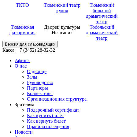
ТКТО
Тюменский театр
Тюменский
кукол
большой
драматический
театр
Тюменская
Дворец культуры
Тобольский
филармония
Нефтяник
драматический
театр
Версия для слабовидящих
Касса: +7 (3452)
28-32-32
Афиша
О нас
О дворце
Залы
Руководство
Партнеры
Коллективы
Организационная структура
Зрителям
Подарочный сертификат
Как купить билет
Как вернуть билет
Правила посещения
Новости