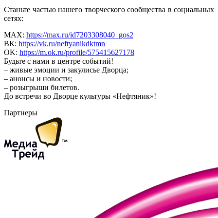
Станьте частью нашего творческого сообщества в социальных
сетях:
MAX:
https://max.ru/id7203308040_gos2
ВК:
https://vk.ru/neftyanikdktmn
OK:
https://m.ok.ru/profile/575415627178
Будьте с нами в центре событий!
– живые эмоции и закулисье Дворца;
– анонсы и новости;
– розыгрыши билетов.
До встречи во Дворце культуры «Нефтяник»!
Партнеры