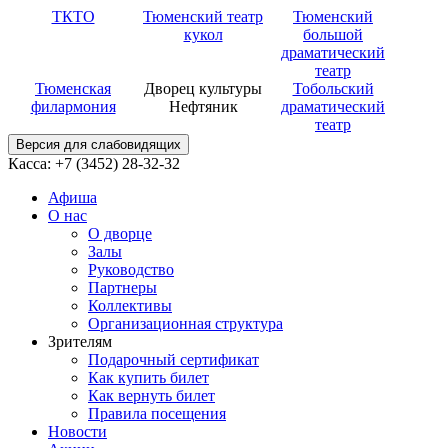
ТКТО
Тюменский театр
Тюменский
кукол
большой
драматический
театр
Тюменская
Дворец культуры
Тобольский
филармония
Нефтяник
драматический
театр
Версия для слабовидящих
Касса: +7 (3452)
28-32-32
Афиша
О нас
О дворце
Залы
Руководство
Партнеры
Коллективы
Организационная структура
Зрителям
Подарочный сертификат
Как купить билет
Как вернуть билет
Правила посещения
Новости