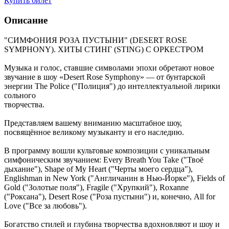
Купить билет
Описание
"СИМФОНИЯ РОЗА ПУСТЫНИ" (DESERT ROSE
SYMPHONY). ХИТЫ СТИНГ (STING) С ОРКЕСТРОМ
Музыка и голос, ставшие символами эпохи обретают новое
звучание в шоу «Desert Rose Symphony» — от бунтарской
энергии The Police ("Полиция") до интеллектуальной лирики
сольного
творчества.
Представляем вашему вниманию масштабное шоу,
посвящённое великому музыканту и его наследию.
В программу вошли культовые композиции с уникальным
симфоническим звучанием: Every Breath You Take ("Твоё
дыхание"), Shape of My Heart ("Черты моего сердца"),
Englishman in New York ("Англичанин в Нью-Йорке"), Fields of
Gold ("Золотые поля"), Fragile ("Хрупкий"), Roxanne
("Роксана"), Desert Rose ("Роза пустыни") и, конечно, All for
Love ("Все за любовь").
Богатство стилей и глубина творчества вдохновляют и шоу и