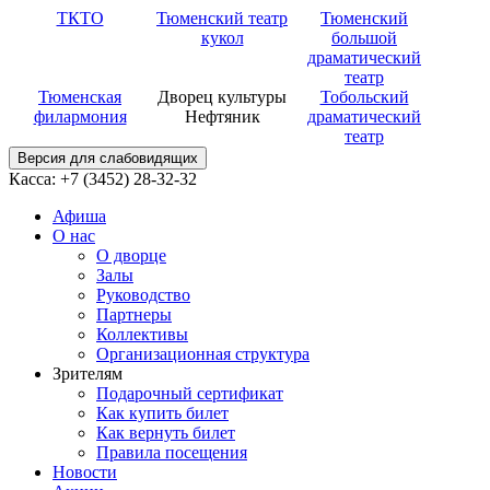
ТКТО
Тюменский театр
Тюменский
кукол
большой
драматический
театр
Тюменская
Дворец культуры
Тобольский
филармония
Нефтяник
драматический
театр
Версия для слабовидящих
Касса: +7 (3452)
28-32-32
Афиша
О нас
О дворце
Залы
Руководство
Партнеры
Коллективы
Организационная структура
Зрителям
Подарочный сертификат
Как купить билет
Как вернуть билет
Правила посещения
Новости