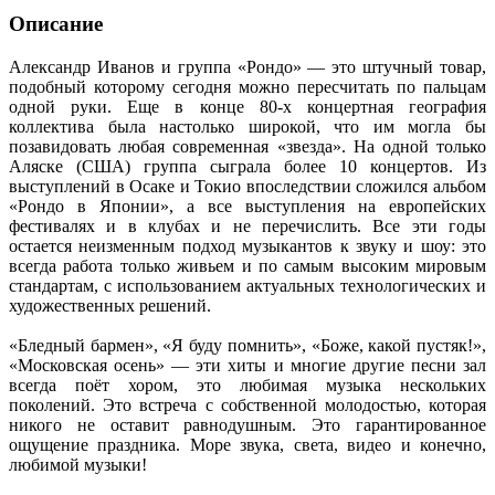
Описание
Александр Иванов и группа «Рондо» — это штучный товар,
подобный которому сегодня можно пересчитать по пальцам
одной руки. Еще в конце 80-х концертная география
коллектива была настолько широкой, что им могла бы
позавидовать любая современная «звезда». На одной только
Аляске (США) группа сыграла более 10 концертов. Из
выступлений в Осаке и Токио впоследствии сложился альбом
«Рондо в Японии», а все выступления на европейских
фестивалях и в клубах и не перечислить. Все эти годы
остается неизменным подход музыкантов к звуку и шоу: это
всегда работа только живьем и по самым высоким мировым
стандартам, с использованием актуальных технологических и
художественных решений.
«Бледный бармен», «Я буду помнить», «Боже, какой пустяк!»,
«Московская осень» — эти хиты и многие другие песни зал
всегда поёт хором, это любимая музыка нескольких
поколений. Это встреча с собственной молодостью, которая
никого не оставит равнодушным. Это гарантированное
ощущение праздника. Море звука, света, видео и конечно,
любимой музыки!