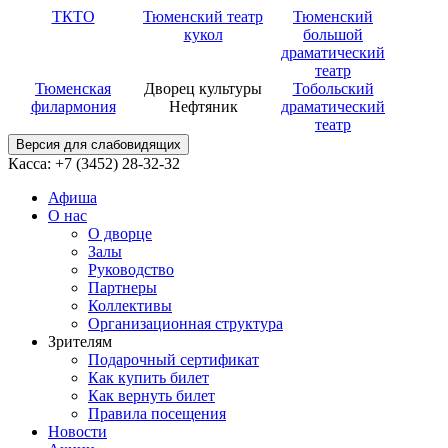
ТКТО
Тюменский театр
Тюменский
кукол
большой
драматический
театр
Тюменская
Дворец культуры
Тобольский
филармония
Нефтяник
драматический
театр
Версия для слабовидящих
Касса: +7 (3452)
28-32-32
Афиша
О нас
О дворце
Залы
Руководство
Партнеры
Коллективы
Организационная структура
Зрителям
Подарочный сертификат
Как купить билет
Как вернуть билет
Правила посещения
Новости