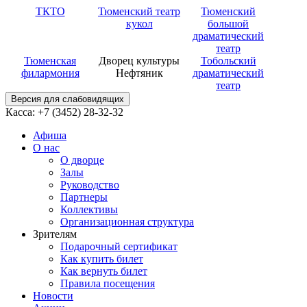
ТКТО
Тюменский театр
Тюменский
кукол
большой
драматический
театр
Тюменская
Дворец культуры
Тобольский
филармония
Нефтяник
драматический
театр
Версия для слабовидящих
Касса: +7 (3452)
28-32-32
Афиша
О нас
О дворце
Залы
Руководство
Партнеры
Коллективы
Организационная структура
Зрителям
Подарочный сертификат
Как купить билет
Как вернуть билет
Правила посещения
Новости