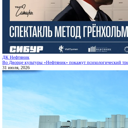
ДК Нефтяник
Во Дворце культуры «Нефтяник» покажут психологический тр
31 июля, 2026