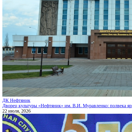
ДК Нефтяник
Дворец культуры «Нефтяник» им. В.И. Муравленко: полвека я
22 июля, 2026