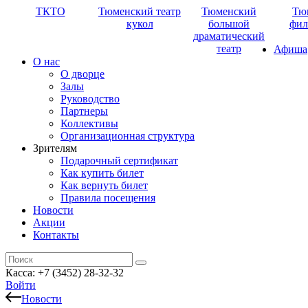
ТКТО
Тюменский театр
Тюменский
Тю
кукол
большой
фил
драматический
театр
Афиша
О нас
О дворце
Залы
Руководство
Партнеры
Коллективы
Организационная структура
Зрителям
Подарочный сертификат
Как купить билет
Как вернуть билет
Правила посещения
Новости
Акции
Контакты
Касса: +7 (3452)
28-32-32
Войти
Новости