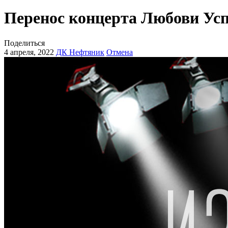
Перенос концерта Любови Усп
Поделиться
4 апреля, 2022
ДК Нефтяник
Отмена