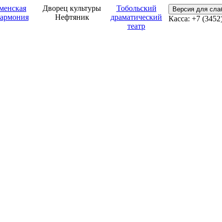
менская
Дворец культуры
Тобольский
Версия для сл
армония
Нефтяник
драматический
Касса: +7 (3452
театр