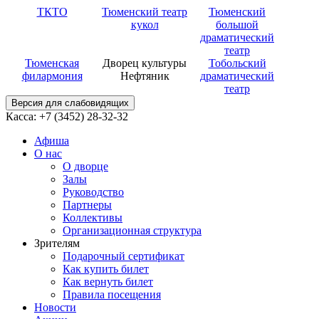
ТКТО
Тюменский театр
Тюменский
кукол
большой
драматический
театр
Тюменская
Дворец культуры
Тобольский
филармония
Нефтяник
драматический
театр
Версия для слабовидящих
Касса: +7 (3452)
28-32-32
Афиша
О нас
О дворце
Залы
Руководство
Партнеры
Коллективы
Организационная структура
Зрителям
Подарочный сертификат
Как купить билет
Как вернуть билет
Правила посещения
Новости