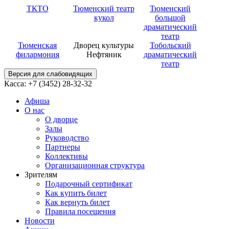
ТКТО
Тюменский театр
Тюменский
кукол
большой
драматический
театр
Тюменская
Дворец культуры
Тобольский
филармония
Нефтяник
драматический
театр
Версия для слабовидящих
Касса: +7 (3452)
28-32-32
Афиша
О нас
О дворце
Залы
Руководство
Партнеры
Коллективы
Организационная структура
Зрителям
Подарочный сертификат
Как купить билет
Как вернуть билет
Правила посещения
Новости