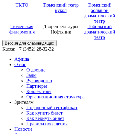
ТКТО
Тюменский театр
Тюменский
кукол
большой
драматический
театр
Тюменская
Дворец культуры
Тобольский
филармония
Нефтяник
драматический
театр
Версия для слабовидящих
Касса: +7 (3452)
28-32-32
Афиша
О нас
О дворце
Залы
Руководство
Партнеры
Коллективы
Организационная структура
Зрителям
Подарочный сертификат
Как купить билет
Как вернуть билет
Правила посещения
Новости