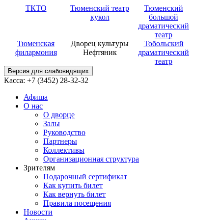
ТКТО
Тюменский театр
Тюменский
кукол
большой
драматический
театр
Тюменская
Дворец культуры
Тобольский
филармония
Нефтяник
драматический
театр
Версия для слабовидящих
Касса: +7 (3452)
28-32-32
Афиша
О нас
О дворце
Залы
Руководство
Партнеры
Коллективы
Организационная структура
Зрителям
Подарочный сертификат
Как купить билет
Как вернуть билет
Правила посещения
Новости