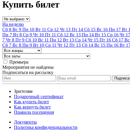
Купить билет
На неделю
Сб
8
Вс
9
Пн
10
Вт
11
Ср
12
Чт
13
Пт
14
Сб
15
Вс
16
Пн
17
Вт
Пн
7
Вт
8
Ср
9
Чт
10
Пт
11
Сб
12
Вс
13
Пн
14
Вт
15
Ср
16
Чт
1
7
Чт
8
Пт
9
Сб
10
Вс
11
Пн
12
Вт
13
Ср
14
Чт
15
Пт
16
Сб
17
Вс
Сб
7
Вс
8
Пн
9
Вт
10
Ср
11
Чт
12
Пт
13
Сб
14
Вс
15
Пн
16
Вт
1
Премьера
Мероприятия не найдены
Подписаться на рассылку
Зрителям
Подарочный сертификат
Как купить билет
Как вернуть билет
Правила посещения
Документы
Политика конфиденциальности