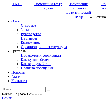
ТКТО
Тюменский театр
Тюменский
Тю
кукол
большой
фил
драматический
театр
Афиша
О нас
О дворце
Залы
Руководство
Партнеры
Коллективы
Организационная структура
Зрителям
Подарочный сертификат
Как купить билет
Как вернуть билет
Правила посещения
Новости
Акции
Контакты
Касса: +7 (3452)
28-32-32
Войти