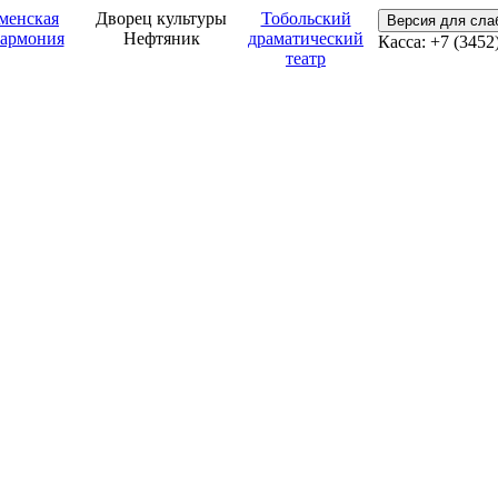
менская
Дворец культуры
Тобольский
Версия для сл
армония
Нефтяник
драматический
Касса: +7 (3452
театр