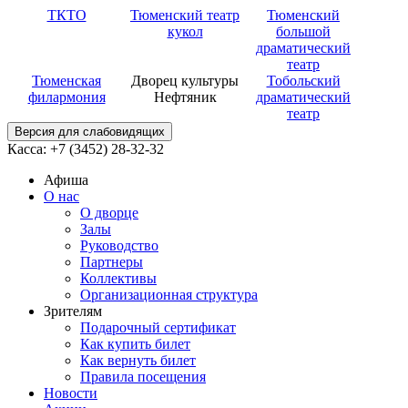
ТКТО
Тюменский театр
Тюменский
кукол
большой
драматический
театр
Тюменская
Дворец культуры
Тобольский
филармония
Нефтяник
драматический
театр
Версия для слабовидящих
Касса: +7 (3452)
28-32-32
Афиша
О нас
О дворце
Залы
Руководство
Партнеры
Коллективы
Организационная структура
Зрителям
Подарочный сертификат
Как купить билет
Как вернуть билет
Правила посещения
Новости