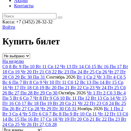
Акции
Контакты
Касса: +7 (3452)
28-32-32
Войти
Купить билет
На неделю
Сб
8
Вс
9
Пн
10
Вт
11
Ср
12
Чт
13
Пт
14
Сб
15
Вс
16
Пн
17
Вт
18
Ср
19
Чт
20
Пт
21
Сб
22
Вс
23
Пн
24
Вт
25
Ср
26
Чт
27
Пт
28
Сб
29
Вс
30
Пн
31
Сентябрь
2026
Вт
1
Ср
2
Чт
3
Пт
4
Сб
5
Вс
6
Пн
7
Вт
8
Ср
9
Чт
10
Пт
11
Сб
12
Вс
13
Пн
14
Вт
15
Ср
16
Чт
17
Пт
18
Сб
19
Вс
20
Пн
21
Вт
22
Ср
23
Чт
24
Пт
25
Сб
26
Вс
27
Пн
28
Вт
29
Ср
30
Октябрь
2026
Чт
1
Пт
2
Сб
3
Вс
4
Пн
5
Вт
6
Ср
7
Чт
8
Пт
9
Сб
10
Вс
11
Пн
12
Вт
13
Ср
14
Чт
15
Пт
16
Сб
17
Вс
18
Пн
19
Вт
20
Ср
21
Чт
22
Пт
23
Сб
24
Вс
25
Пн
26
Вт
27
Ср
28
Чт
29
Пт
30
Сб
31
Ноябрь
2026
Вс
1
Пн
2
Вт
3
Ср
4
Чт
5
Пт
6
Сб
7
Вс
8
Пн
9
Вт
10
Ср
11
Чт
12
Пт
13
Сб
14
Вс
15
Пн
16
Вт
17
Ср
18
Чт
19
Пт
20
Сб
21
Вс
22
Пн
23
Вт
24
Ср
25
Чт
26
Пт
27
Сб
28