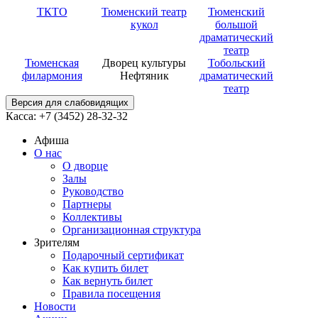
ТКТО
Тюменский театр
Тюменский
кукол
большой
драматический
театр
Тюменская
Дворец культуры
Тобольский
филармония
Нефтяник
драматический
театр
Версия для слабовидящих
Касса: +7 (3452)
28-32-32
Афиша
О нас
О дворце
Залы
Руководство
Партнеры
Коллективы
Организационная структура
Зрителям
Подарочный сертификат
Как купить билет
Как вернуть билет
Правила посещения
Новости