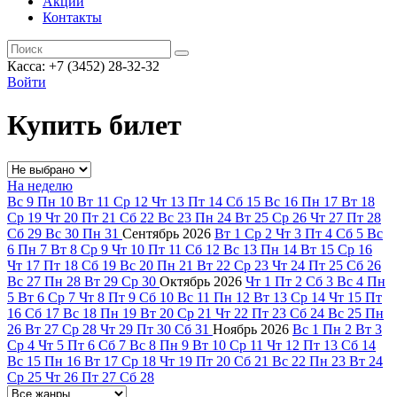
Акции
Контакты
Касса: +7 (3452)
28-32-32
Войти
Купить билет
На неделю
Вс
9
Пн
10
Вт
11
Ср
12
Чт
13
Пт
14
Сб
15
Вс
16
Пн
17
Вт
18
Ср
19
Чт
20
Пт
21
Сб
22
Вс
23
Пн
24
Вт
25
Ср
26
Чт
27
Пт
28
Сб
29
Вс
30
Пн
31
Сентябрь
2026
Вт
1
Ср
2
Чт
3
Пт
4
Сб
5
Вс
6
Пн
7
Вт
8
Ср
9
Чт
10
Пт
11
Сб
12
Вс
13
Пн
14
Вт
15
Ср
16
Чт
17
Пт
18
Сб
19
Вс
20
Пн
21
Вт
22
Ср
23
Чт
24
Пт
25
Сб
26
Вс
27
Пн
28
Вт
29
Ср
30
Октябрь
2026
Чт
1
Пт
2
Сб
3
Вс
4
Пн
5
Вт
6
Ср
7
Чт
8
Пт
9
Сб
10
Вс
11
Пн
12
Вт
13
Ср
14
Чт
15
Пт
16
Сб
17
Вс
18
Пн
19
Вт
20
Ср
21
Чт
22
Пт
23
Сб
24
Вс
25
Пн
26
Вт
27
Ср
28
Чт
29
Пт
30
Сб
31
Ноябрь
2026
Вс
1
Пн
2
Вт
3
Ср
4
Чт
5
Пт
6
Сб
7
Вс
8
Пн
9
Вт
10
Ср
11
Чт
12
Пт
13
Сб
14
Вс
15
Пн
16
Вт
17
Ср
18
Чт
19
Пт
20
Сб
21
Вс
22
Пн
23
Вт
24
Ср
25
Чт
26
Пт
27
Сб
28