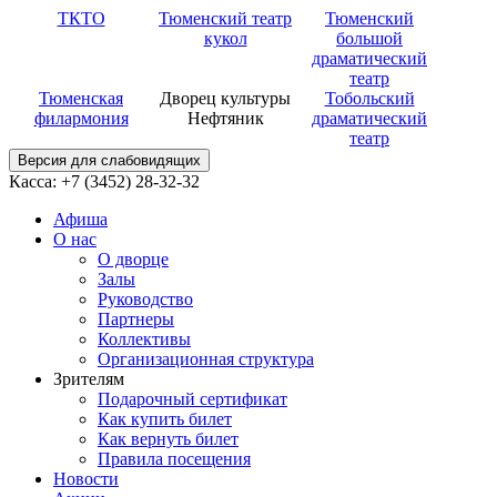
ТКТО
Тюменский театр
Тюменский
кукол
большой
драматический
театр
Тюменская
Дворец культуры
Тобольский
филармония
Нефтяник
драматический
театр
Версия для слабовидящих
Касса: +7 (3452)
28-32-32
Афиша
О нас
О дворце
Залы
Руководство
Партнеры
Коллективы
Организационная структура
Зрителям
Подарочный сертификат
Как купить билет
Как вернуть билет
Правила посещения
Новости