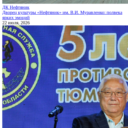
ДК Нефтяник
Дворец культуры «Нефтяник» им. В.И. Муравленко: полвека
ярких эмоций
22 июля, 2026