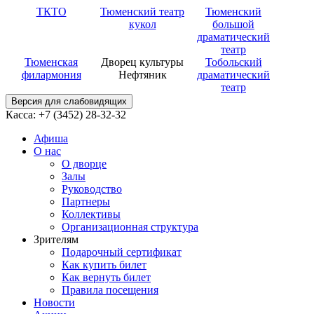
ТКТО
Тюменский театр
Тюменский
кукол
большой
драматический
театр
Тюменская
Дворец культуры
Тобольский
филармония
Нефтяник
драматический
театр
Версия для слабовидящих
Касса: +7 (3452)
28-32-32
Афиша
О нас
О дворце
Залы
Руководство
Партнеры
Коллективы
Организационная структура
Зрителям
Подарочный сертификат
Как купить билет
Как вернуть билет
Правила посещения
Новости