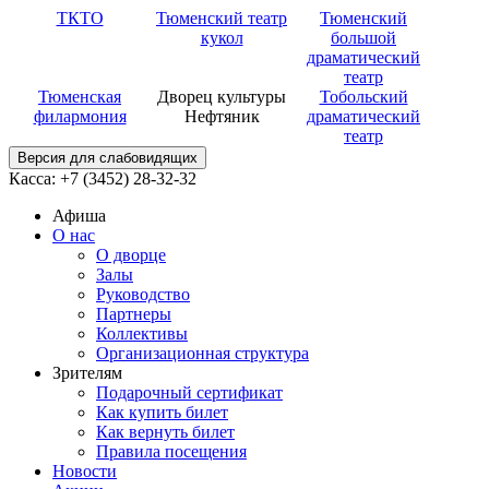
ТКТО
Тюменский театр
Тюменский
кукол
большой
драматический
театр
Тюменская
Дворец культуры
Тобольский
филармония
Нефтяник
драматический
театр
Версия для слабовидящих
Касса: +7 (3452)
28-32-32
Афиша
О нас
О дворце
Залы
Руководство
Партнеры
Коллективы
Организационная структура
Зрителям
Подарочный сертификат
Как купить билет
Как вернуть билет
Правила посещения
Новости