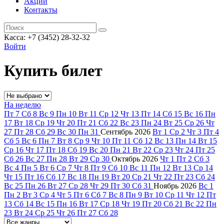
Акции
Контакты
Касса: +7 (3452)
28-32-32
Войти
Купить билет
На неделю
Пт
7
Сб
8
Вс
9
Пн
10
Вт
11
Ср
12
Чт
13
Пт
14
Сб
15
Вс
16
Пн
17
Вт
18
Ср
19
Чт
20
Пт
21
Сб
22
Вс
23
Пн
24
Вт
25
Ср
26
Чт
27
Пт
28
Сб
29
Вс
30
Пн
31
Сентябрь
2026
Вт
1
Ср
2
Чт
3
Пт
4
Сб
5
Вс
6
Пн
7
Вт
8
Ср
9
Чт
10
Пт
11
Сб
12
Вс
13
Пн
14
Вт
15
Ср
16
Чт
17
Пт
18
Сб
19
Вс
20
Пн
21
Вт
22
Ср
23
Чт
24
Пт
25
Сб
26
Вс
27
Пн
28
Вт
29
Ср
30
Октябрь
2026
Чт
1
Пт
2
Сб
3
Вс
4
Пн
5
Вт
6
Ср
7
Чт
8
Пт
9
Сб
10
Вс
11
Пн
12
Вт
13
Ср
14
Чт
15
Пт
16
Сб
17
Вс
18
Пн
19
Вт
20
Ср
21
Чт
22
Пт
23
Сб
24
Вс
25
Пн
26
Вт
27
Ср
28
Чт
29
Пт
30
Сб
31
Ноябрь
2026
Вс
1
Пн
2
Вт
3
Ср
4
Чт
5
Пт
6
Сб
7
Вс
8
Пн
9
Вт
10
Ср
11
Чт
12
Пт
13
Сб
14
Вс
15
Пн
16
Вт
17
Ср
18
Чт
19
Пт
20
Сб
21
Вс
22
Пн
23
Вт
24
Ср
25
Чт
26
Пт
27
Сб
28