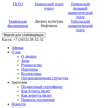
ТКТО
Тюменский театр
Тюменский
кукол
большой
драматический
театр
Тюменская
Дворец культуры
Тобольский
филармония
Нефтяник
драматический
театр
Версия для слабовидящих
Касса: +7 (3452)
28-32-32
Афиша
О нас
О дворце
Залы
Руководство
Партнеры
Коллективы
Организационная структура
Зрителям
Подарочный сертификат
Как купить билет
Как вернуть билет
Правила посещения
Новости