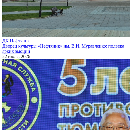
ДК Нефтяник
Дворец культуры «Нефтяник» им. В.И. Муравленко: полвека
ярких эмоций
22 июля, 2026