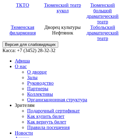
ТКТО
Тюменский театр
Тюменский
кукол
большой
драматический
театр
Тюменская
Дворец культуры
Тобольский
филармония
Нефтяник
драматический
театр
Версия для слабовидящих
Касса: +7 (3452)
28-32-32
Афиша
О нас
О дворце
Залы
Руководство
Партнеры
Коллективы
Организационная структура
Зрителям
Подарочный сертификат
Как купить билет
Как вернуть билет
Правила посещения
Новости