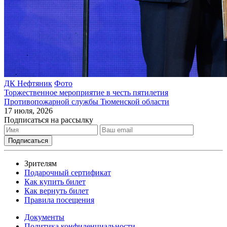
ДК Нефтяник
Фото
Торжественное мероприятие в честь пятилетия
Противопожарной службы Тюменской области
17 июля, 2026
Подписаться на рассылку
Зрителям
Подарочный сертификат
Как купить билет
Как вернуть билет
Правила посещения
Документы
Политика конфиденциальности